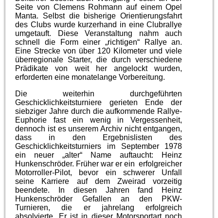
Seite von Clemens Rohmann auf einem Opel
Manta. Selbst die bisherige Orientierungsfahrt
des Clubs wurde kurzerhand in eine Clubrallye
umgetauft. Diese Veranstaltung nahm auch
schnell die Form einer „richtigen“ Rallye an.
Eine Strecke von über 120 Kilometer und viele
überregionale Starter, die durch verschiedene
Prädikate von weit her angelockt wurden,
erforderten eine monatelange Vorbereitung.
Die weiterhin durchgeführten
Geschicklichkeitsturniere gerieten Ende der
siebziger Jahre durch die aufkommende Rallye-
Euphorie fast ein wenig in Vergessenheit,
dennoch ist es unserem Archiv nicht entgangen,
dass in den Ergebnislisten des
Geschicklichkeitsturniers im September 1978
ein neuer „alter“ Name auftaucht: Heinz
Hunkenschröder. Früher war er ein
erfolgreicher
Motorroller-Pilot, bevor ein schwerer Unfall
seine Karriere auf dem Zweirad vorzeitig
beendete. In diesen Jahren fand Heinz
Hunkenschröder Gefallen an den PKW-
Turnieren, die er jahrelang erfolgreich
absolvierte. Er ist in dieser Motorsportart noch