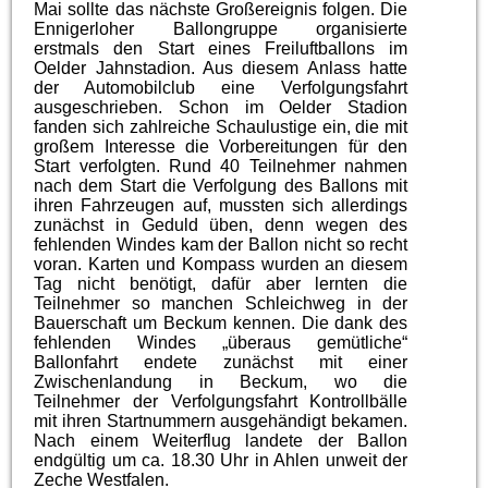
Mai sollte das nächste Großereignis folgen. Die
Ennigerloher Ballongruppe organisierte
erstmals den Start eines Freiluftballons im
Oelder Jahnstadion. Aus diesem Anlass hatte
der Automobilclub eine Verfolgungsfahrt
ausgeschrieben. Schon im Oelder Stadion
fanden sich zahlreiche Schaulustige ein, die mit
großem Interesse die Vorbereitungen für den
Start verfolgten. Rund 40 Teilnehmer nahmen
nach dem Start die Verfolgung des Ballons mit
ihren Fahrzeugen auf, mussten sich allerdings
zunächst in Geduld üben, denn wegen des
fehlenden Windes kam der Ballon nicht so recht
voran. Karten und Kompass wurden an diesem
Tag nicht benötigt, dafür aber lernten die
Teilnehmer so manchen Schleichweg in der
Bauerschaft um Beckum kennen. Die dank des
fehlenden Windes „überaus gemütliche“
Ballonfahrt endete zunächst mit einer
Zwischenlandung in Beckum, wo die
Teilnehmer der Verfolgungsfahrt Kontrollbälle
mit ihren Startnummern ausgehändigt bekamen.
Nach einem Weiterflug landete der Ballon
endgültig um ca. 18.30 Uhr in Ahlen unweit der
Zeche Westfalen.