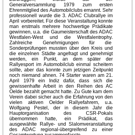
Generalversammlung 1979 zum ersten
Ehrenmitglied des Automobilclubs ernannt. Sehr
professionell wurde die 3. ADAC Clubrallye im
April vorbereitet. Für diese Veranstaltung konnte
man erstmals mehrere hochwertige Prädikate
gewinnen, u.a. die Gaumeisterschaft des ADAC
Westfalen-West und die Westfalentrophy.
Zahlreiche Genehmigungen für die
Sonderprüfungen mussten über den Kreis und
die einzelnen Städte angefragt und genehmigt
werden, ein Punkt, an dem später der
Rallyesport im Automobilclub einmal scheitern
sollte, aber das konnte zum jetzigen Zeitpunkt
noch niemand ahnen. 74 Starter waren am 21.
April 1979 ein Indiz dafür, dass sich die
gewissenhafte Arbeit in den Reihen des AC
Oelde bezahlt gemacht hatte. Zu Gute kam dem
Verein dabei sicher auch die Erfahrung von den
vielen aktiven Oelder Rallyefahrern, u.a.
Wolfgang Pestel, der in diesem Jahr die
Hauptorganisation des CSR-Pokals
übernommen hatte, ein Prädikat, das
ausgewählte Rallye- und Slalomveranstaltung
des ADAC regional-übergreifend zu einer
Gesamtwertung zusammenfasste.