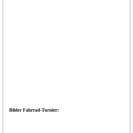
Kart 1-2a
Kart 1-2
Kart 1-1a
Kart 1-1
Kart 1-3
Kart 1-4
Kart 2-1
Kart 2-1a
Bilder Fahrrad-Turnier: