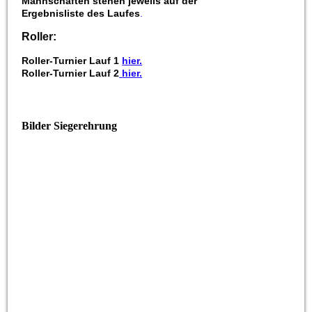
Mannschaften stehen jeweils auf der
Ergebnisliste des Laufes
.
Roller:
Roller-Turnier Lauf 1
hier.
Roller-Turnier Lauf 2
hier.
Bilder Siegerehrung
Fahrrad 1-1
Fahrrad 1-2
Fahrrad 1-3
Fahrrad 2-1
Fahrrad 2-2
Fahrrad 2-3
Kart 1 Mannschaft