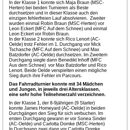
In der Klasse 1 konnte sich Maja Braun (MSC-
Herten) bei beiden Turnieren als Beste
durchsetzen und in dieser Klasse auch den
einzigen fehlerfreien Lauf absolvieren. Zweiter
wurden einmal Robin Braun (MSC-Herten) vor
Leon Eckert (MFC Auf dem Schnee) und einmal
Leon Eckert vor Robin Braun.
In der Klasse 2 konnte sich Rico Lenort (AC-
Oelde) trotz Fehler im 1. Durchgang vor Mick
Tschasche (MFC Auf dem Schnee) und Max
Batzdorfer (AC-Oelde) durchsetzen. Im Zweitem
Durchgang siegte dann Benedikt Inhoff (MFC
Aus dem Schnee) vor Max Batzdorfer und Rico
Lenort. Beide Oelde verspielten einen mögliche
Sieg durch ihre Fehler im Parcours.
Das Fahrradturnier konnte mit 34 Mädchen
und Jungen, in jeweils drei Altersklassen,
eine sehr hohe Teilnehmerzahl verzeichnen.
In der Klasse 1, der 8-9jährigen (9 Starter)
konnte James Homeyard (AC-Oelde) in beiden
Durchgängen den Sieg für sich verbuchen. Im
ersten Durchgang gewann er vor Sonea Sinder
(AC-Oelde) und Carlotta Domke (MSC-Herten)
In Durchgang zwei dann vor Carlotta Domke