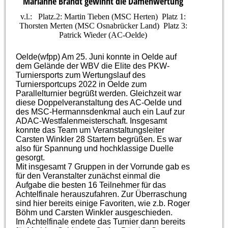
Marianne Brandt gewinnt die Damenwertung
v.l.: Platz.2: Martin Tieben (MSC Herten) Platz 1:
Thorsten Merten (MSC Osnabrücker Land) Platz 3:
Patrick Wieder (AC-Oelde)
Oelde(wfpp) Am 25. Juni konnte in Oelde auf
dem Gelände der WBV die Elite des PKW-
Turniersports zum Wertungslauf des
Turniersportcups 2022 in Oelde zum
Parallelturnier begrüßt werden. Gleichzeit war
diese Doppelveranstaltung des AC-Oelde und
des MSC-Hermannsdenkmal auch ein Lauf zur
ADAC-Westfalenmeisterschaft. Insgesamt
konnte das Team um Veranstaltungsleiter
Carsten Winkler 28 Startern begrüßen. Es war
also für Spannung und hochklassige Duelle
gesorgt.
Mit insgesamt 7 Gruppen in der Vorrunde gab es
für den Veranstalter zunächst einmal die
Aufgabe die besten 16 Teilnehmer für das
Achtelfinale herauszufahren. Zur Überraschung
sind hier bereits einige Favoriten, wie z.b. Roger
Böhm und Carsten Winkler ausgeschieden.
Im Achtelfinale endete das Turnier dann bereits