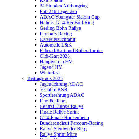
Kart Slalom
24 Stunden Nürburgring
Pott 24h Legenden
ADAC Youngster Slalom Cup
Hahne- GT4-RedBull-Ring
Gerling-Bohn Rallye
Parcours Racing
Ostereiersuchfahrt
Automeile L&K
Fahrrad-Kart und Roller-Turnier
Oldi-Kart 2026
Hauptverein HV
Jugend HV
Winterfest
Beiträge aus 2025
Jugendehrung ADAC
50 Jahre KSB
Sportlerehrung ADAC
Familienfahrt
Central Europe Rallye
Finale Rallye Sprint
GT4-Finale Hockenheim
Bundesendlauf Parcours-Racing
Rallye Stemweder Berg
Rallye Sprint Mitte