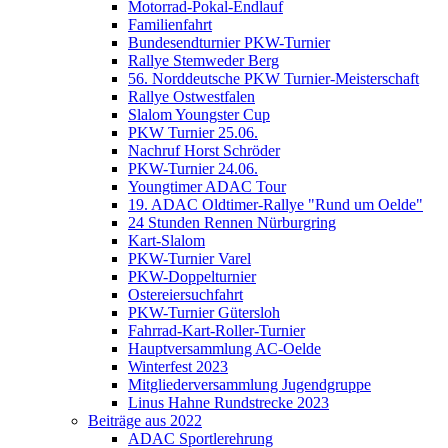
Motorrad-Pokal-Endlauf
Familienfahrt
Bundesendturnier PKW-Turnier
Rallye Stemweder Berg
56. Norddeutsche PKW Turnier-Meisterschaft
Rallye Ostwestfalen
Slalom Youngster Cup
PKW Turnier 25.06.
Nachruf Horst Schröder
PKW-Turnier 24.06.
Youngtimer ADAC Tour
19. ADAC Oldtimer-Rallye "Rund um Oelde"
24 Stunden Rennen Nürburgring
Kart-Slalom
PKW-Turnier Varel
PKW-Doppelturnier
Ostereiersuchfahrt
PKW-Turnier Gütersloh
Fahrrad-Kart-Roller-Turnier
Hauptversammlung AC-Oelde
Winterfest 2023
Mitgliederversammlung Jugendgruppe
Linus Hahne Rundstrecke 2023
Beiträge aus 2022
ADAC Sportlerehrung