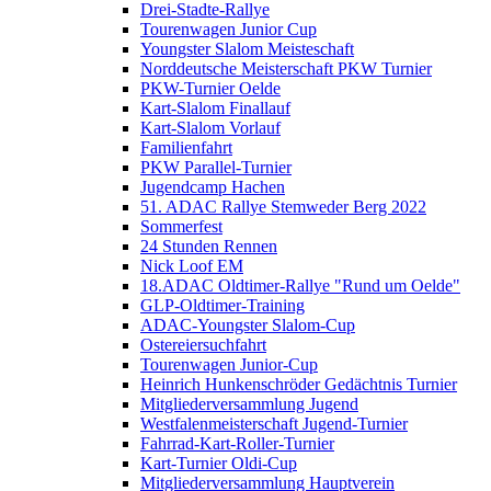
Drei-Stadte-Rallye
Tourenwagen Junior Cup
Youngster Slalom Meisteschaft
Norddeutsche Meisterschaft PKW Turnier
PKW-Turnier Oelde
Kart-Slalom Finallauf
Kart-Slalom Vorlauf
Familienfahrt
PKW Parallel-Turnier
Jugendcamp Hachen
51. ADAC Rallye Stemweder Berg 2022
Sommerfest
24 Stunden Rennen
Nick Loof EM
18.ADAC Oldtimer-Rallye "Rund um Oelde"
GLP-Oldtimer-Training
ADAC-Youngster Slalom-Cup
Ostereiersuchfahrt
Tourenwagen Junior-Cup
Heinrich Hunkenschröder Gedächtnis Turnier
Mitgliederversammlung Jugend
Westfalenmeisterschaft Jugend-Turnier
Fahrrad-Kart-Roller-Turnier
Kart-Turnier Oldi-Cup
Mitgliederversammlung Hauptverein