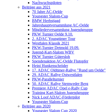
Nachwuchspiloten
Beiträge aus 2021
70 Jahre AC-Oelde
Youngster Slalom-Cup
BMW Herbstjagd
Jahreshauptversammlung AC-Oelde
Mitgliederversammlung Jugendgruppe
PKW Turnier Oelde 9.10.
2. ADAC Youngtimer Tour
Westfalen Klassik 2021
PKW-Turnier Detmold 19.09.
Jugend-Kart-Slalom WBV
PKW Turnier Gütersloh
Spendenaktion AC-Oelde Flutopfer
Heini Hunkenschröder
17. ADAC Oldtimer-Rallye "Rund um Oelde"
29. ADAC Rallye Ostwestfalen
PKW-Parallelturnier
50. ADAC Rallye Stemweder Berg
Premiere ADAC Opel e-Rally Cup
Training Kart-Slalom Jugendgruppe
Nick Loof ADAC-Förderpilot
Youngster Slalom-Cup
Beiträge aus 2020
Youngster Slalom Cup 2020