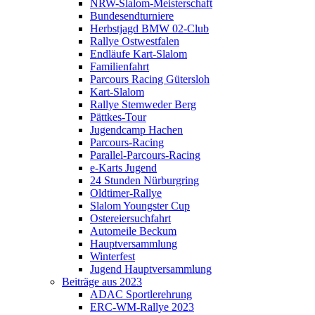
NRW-Slalom-Meisterschaft
Bundesendturniere
Herbstjagd BMW 02-Club
Rallye Ostwestfalen
Endläufe Kart-Slalom
Familienfahrt
Parcours Racing Gütersloh
Kart-Slalom
Rallye Stemweder Berg
Pättkes-Tour
Jugendcamp Hachen
Parcours-Racing
Parallel-Parcours-Racing
e-Karts Jugend
24 Stunden Nürburgring
Oldtimer-Rallye
Slalom Youngster Cup
Ostereiersuchfahrt
Automeile Beckum
Hauptversammlung
Winterfest
Jugend Hauptversammlung
Beiträge aus 2023
ADAC Sportlerehrung
ERC-WM-Rallye 2023