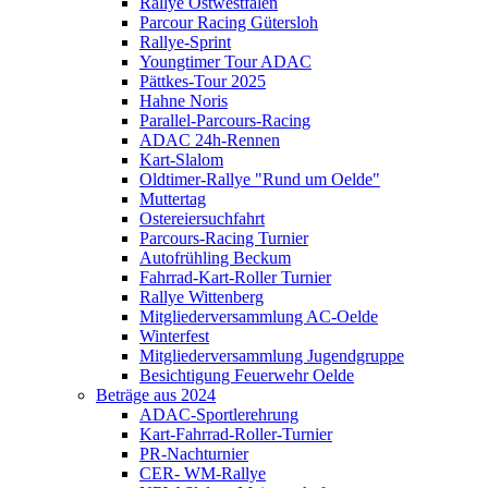
Rallye Ostwestfalen
Parcour Racing Gütersloh
Rallye-Sprint
Youngtimer Tour ADAC
Pättkes-Tour 2025
Hahne Noris
Parallel-Parcours-Racing
ADAC 24h-Rennen
Kart-Slalom
Oldtimer-Rallye "Rund um Oelde"
Muttertag
Ostereiersuchfahrt
Parcours-Racing Turnier
Autofrühling Beckum
Fahrrad-Kart-Roller Turnier
Rallye Wittenberg
Mitgliederversammlung AC-Oelde
Winterfest
Mitgliederversammlung Jugendgruppe
Besichtigung Feuerwehr Oelde
Beträge aus 2024
ADAC-Sportlerehrung
Kart-Fahrrad-Roller-Turnier
PR-Nachturnier
CER- WM-Rallye