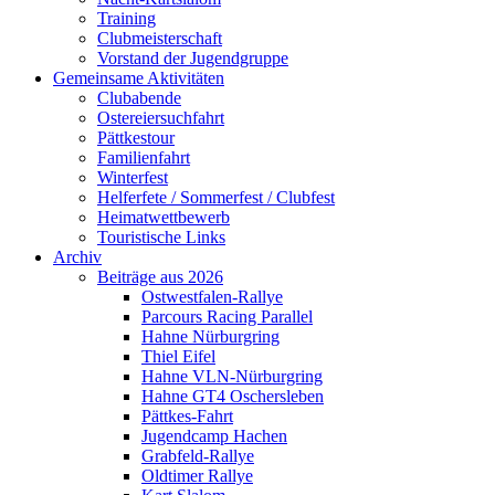
Training
Clubmeisterschaft
Vorstand der Jugendgruppe
Gemeinsame Aktivitäten
Clubabende
Ostereiersuchfahrt
Pättkestour
Familienfahrt
Winterfest
Helferfete / Sommerfest / Clubfest
Heimatwettbewerb
Touristische Links
Archiv
Beiträge aus 2026
Ostwestfalen-Rallye
Parcours Racing Parallel
Hahne Nürburgring
Thiel Eifel
Hahne VLN-Nürburgring
Hahne GT4 Oschersleben
Pättkes-Fahrt
Jugendcamp Hachen
Grabfeld-Rallye
Oldtimer Rallye