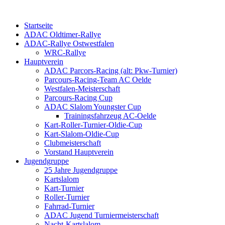
Startseite
ADAC Oldtimer-Rallye
ADAC-Rallye Ostwestfalen
WRC-Rallye
Hauptverein
ADAC Parcors-Racing (alt: Pkw-Turnier)
Parcours-Racing-Team AC Oelde
Westfalen-Meisterschaft
Parcours-Racing Cup
ADAC Slalom Youngster Cup
Trainingsfahrzeug AC-Oelde
Kart-Roller-Turnier-Oldie-Cup
Kart-Slalom-Oldie-Cup
Clubmeisterschaft
Vorstand Hauptverein
Jugendgruppe
25 Jahre Jugendgruppe
Kartslalom
Kart-Turnier
Roller-Turnier
Fahrrad-Turnier
ADAC Jugend Turniermeisterschaft
Nacht-Kartslalom