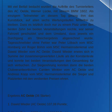
Mit viel Beifall bedacht wurden die Auftritte des Turnierleiters
des AC Oelde, Werner Lücke, mit seinem BMW 1602. Als
einzigem Teilnehmer an diesem Tag gelang ihm das
Kunststück, auf allen sechs Wertungsläufen fehlerfrei zu
bleiben. Dass es letztlich doch nur zu einem Platz unter den
besten Zehn bei beiden Veranstaltungen reichte, war seiner
Fahrzeit geschuldet und dem Umstand, dass jeweils ein
Durchgang als Streichergebnis abgerechnet wurde.
Tagesschnellster ohne Fehler war Peter Löbach vom MSC
Homberg vor Roger Böhm vom MSC Hermannsdenkmal und
Dawid Wieder vom AC Oelde. Dawid Wieder erwies sich in
Summe der zusammengewerteten Läufe als der Konstanteste
und konnte bei beiden Veranstaltungen den Gesamtsieg für
sich verbuchen. Zur Siegerehrung konnten dann die beiden
Clubverantwortlichen Carsten Winkler vom AC Oelde und
Andreas Kopp vom MSC Hermannsdenkmal die Sieger und
Platzierten mit den verdienten Preisen ehren.
Ergebnis
AC Oelde
(36 Starter):
1. Dawid Wieder (AC Oelde) 107,08 Punkte;