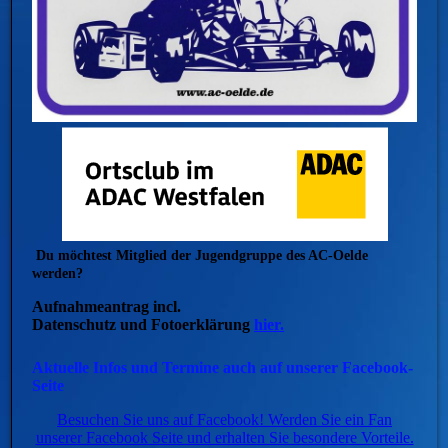
Du möchtest Mitglied der Jugendgruppe des AC-Oelde
werden?
Aufnahmeantrag incl.
Datenschutz und Fotoerklärung
hier.
Aktuelle Infos und Termine auch auf unserer Facebook-
Seite
Besuchen Sie uns auf Facebook! Werden Sie ein Fan
unserer Facebook Seite und erhalten Sie besondere Vorteile.