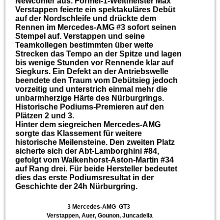
Newcomer aus. Formel-1-Weltmeister Max
Verstappen feierte ein spektakuläres Debüt
auf der Nordschleife und drückte dem
Rennen im Mercedes-AMG #3 sofort seinen
Stempel auf. Verstappen und seine
Teamkollegen bestimmten über weite
Strecken das Tempo an der Spitze und lagen
bis wenige Stunden vor Rennende klar auf
Siegkurs. Ein Defekt an der Antriebswelle
beendete den Traum vom Debütsieg jedoch
vorzeitig und unterstrich einmal mehr die
unbarmherzige Härte des Nürburgrings.
Historische Podiums-Premieren auf den
Plätzen 2 und 3.
Hinter dem siegreichen Mercedes-AMG
sorgte das Klassement für weitere
historische Meilensteine. Den zweiten Platz
sicherte sich der Abt-Lamborghini #84,
gefolgt vom Walkenhorst-Aston-Martin #34
auf Rang drei. Für beide Hersteller bedeutet
dies das erste Podiumsresultat in der
Geschichte der 24h Nürburgring.
3 Mercedes-AMG GT3
Verstappen, Auer, Gounon, Juncadella