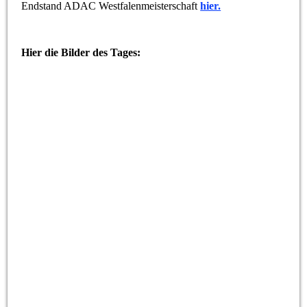
Endstand ADAC Westfalenmeisterschaft
hier.
Hier die Bilder des Tages:
Turnier19-1910
Turnier19-1906
Turnier19-1893
Turnier19-1894
Turnier19-1895
Turnier19-1901
Turnier19-1899
Turnier19-1898
Turnier19-1902
Turnier19-1896