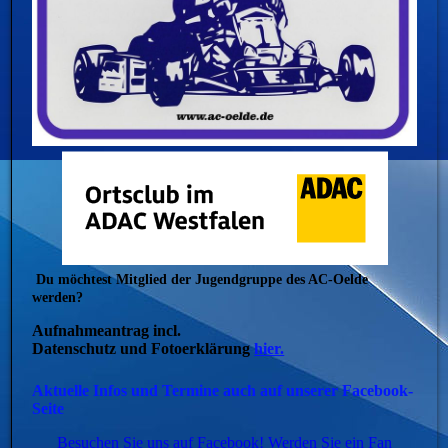
Du möchtest Mitglied der Jugendgruppe des AC-Oelde
werden?
Aufnahmeantrag incl.
Datenschutz und Fotoerklärung
hier.
Aktuelle Infos und Termine auch auf unserer Facebook-
Seite
Besuchen Sie uns auf Facebook! Werden Sie ein Fan