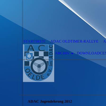
STARTSEITE
ADAC OLDTIMER-RALLYE
A
ARCHIV
DOWNLOADCENT
ADAC Jugendehrung 2012