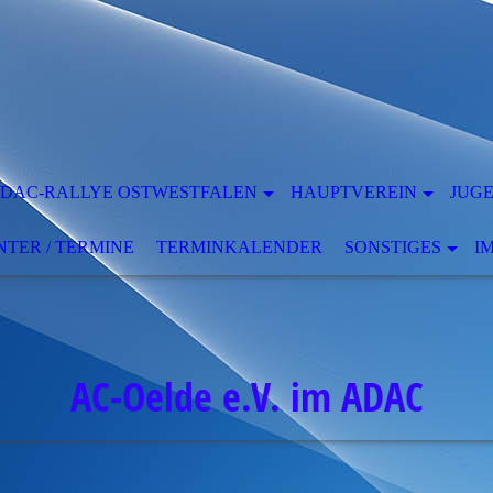
DAC-RALLYE OSTWESTFALEN
HAUPTVEREIN
JUG
ER / TERMINE
TERMINKALENDER
SONSTIGES
I
AC-Oelde e.V. im ADAC