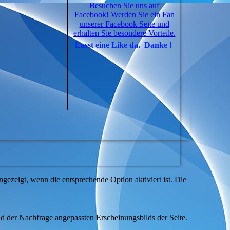
Besuchen Sie uns auf
Facebook! Werden Sie ein Fan
unserer Facebook Seite und
erhalten Sie besondere Vorteile.
Lasst eine Like da. Danke !
ezeigt, wenn die entsprechende Option aktiviert ist. Die
d der Nachfrage angepassten Erscheinungsbilds der Seite.