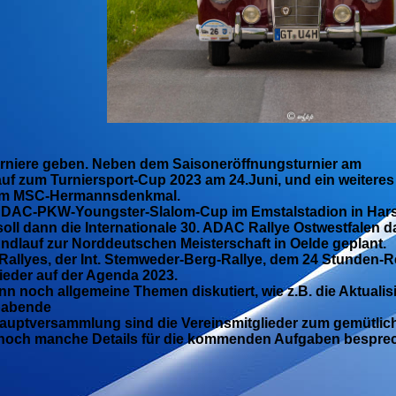
Turniere geben. Neben dem Saisoneröffnungsturnier am
lauf zum Turniersport-Cup 2023 am 24.Juni, und ein weitere
em MSC-Hermannsdenkmal.
m ADAC-PKW-Youngster-Slalom-Cup im Emstalstadion in Har
ll dann die Internationale 30. ADAC Rallye Ostwestfalen 
 Endlauf zur Norddeutschen Meisterschaft in Oelde geplant.
n Rallyes, der Int. Stemweder-Berg-Rallye, dem 24 Stunden-
eder auf der Agenda 2023.
 noch allgemeine Themen diskutiert, wie z.B. die Aktualis
ubabende
Hauptversammlung sind die Vereinsmitglieder zum gemütlich
noch manche Details für die kommenden Aufgaben bespre