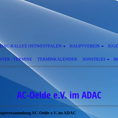
DAC-RALLYE OSTWESTFALEN
HAUPTVEREIN
JUG
ER / TERMINE
TERMINKALENDER
SONSTIGES
I
AC-Oelde e.V. im ADAC
auptversammlung AC-Oelde e.V. im ADAC