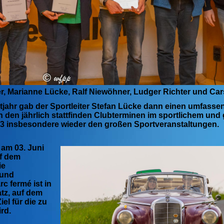
, Marianne Lücke, Ralf Niewöhner, Ludger Richter und Car
jahr gab der Sportleiter Stefan Lücke dann einen umfasse
en den jährlich stattfinden Clubterminen im sportlichem und
023 insbesondere wieder den großen Sportveranstaltungen.
 am 03. Juni
uf dem
ie
 und
c fermé ist in
tz, auf dem
el für die zu
rd.