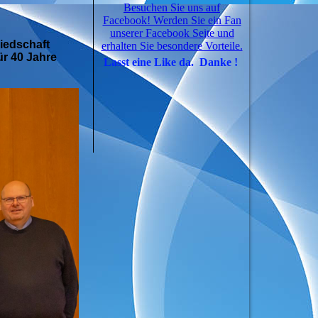
Besuchen Sie uns auf
Facebook! Werden Sie ein Fan
unserer Facebook Seite und
liedschaft
erhalten Sie besondere Vorteile.
ür 40 Jahre
Lasst eine Like da. Danke !