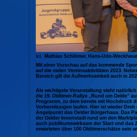
v.l. Mathias Schlömer, Hans-Udo-Weckheuer
Mit einer Vorschau auf das kommende Sport
auf die vielen Vereinsaktivitäten 2023. Neb
Bereich gilt die Aufmerksamkeit auch in 2
Als wichtigste Veranstaltung steht natürlich
die 19. Oldtimer-Rallye „Rund um Oelde“ a
Programm, zu dem bereits mit Hochdruck d
Vorbereitungen laufen. Hier ist wieder Dreh
Angelpunkt das Oelder Bürgerhaus. Das Par
der Oelder Innenstadt rund um den Marktpla
auch publikumswirksam der Start und das Zi
erwarteten über 100 Oldtimerschätze sein wi