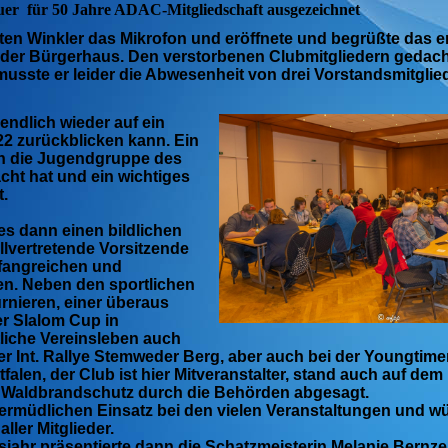
r für 50 Jahre ADAC-Mitgliedschaft ausgezeichnet
ten Winkler das Mikrofon und eröffnete und begrüßte das er
lder Bürgerhaus. Den verstorbenen Clubmitgliedern gedac
usste er leider die Abwesenheit von drei Vorstandsmitglie
 endlich wieder auf ein
22 zurückblicken kann. Ein
n die Jugendgruppe des
cht hat und ein wichtiges
.
es dann einen bildlichen
llvertretende Vorsitzende
fangreichen und
en. Neben den sportlichen
urnieren, einer überaus
er Slalom Cup in
liche Vereinsleben auch
r Int. Rallye Stemweder Berg, aber auch bei der Youngtime
alen, der Club ist hier Mitveranstalter, stand auch auf dem
n Waldbrandschutz durch die Behörden abgesagt.
ermüdlichen Einsatz bei den vielen Veranstaltungen und wü
ller Mitglieder.
sjahr präsentierte dann die Schatzmeisterin Melanie Bernz