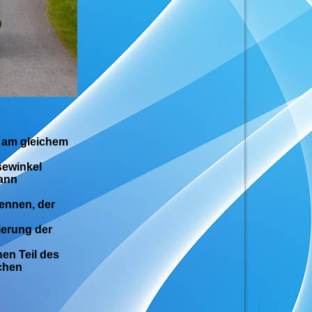
s am gleichem
sewinkel
dann
Rennen, der
ierung der
en Teil des
chen