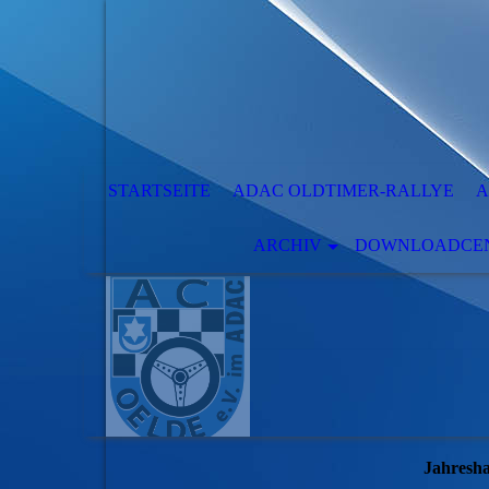
STARTSEITE
ADAC OLDTIMER-RALLYE
A
ARCHIV
DOWNLOADCENT
Jahresh