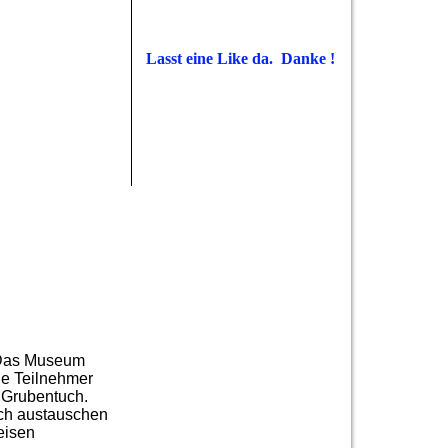
Lasst eine Like da. Danke !
. Das Museum
Die Teilnehmer
n Grubentuch.
ich austauschen
eisen