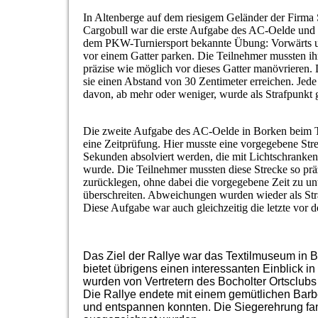
In Altenberge auf dem riesigem Geländer der Firma
Cargobull war die erste Aufgabe des AC-Oelde und 
dem PKW-Turniersport bekannte Übung: Vorwärts 
vor einem Gatter parken. Die Teilnehmer mussten ih
präzise wie möglich vor dieses Gatter manövrieren.
sie einen Abstand von 30 Zentimeter erreichen. Je
davon, ab mehr oder weniger, wurde als Strafpunkt g
Die zweite Aufgabe des AC-Oelde in Borken beim
eine Zeitprüfung. Hier musste eine vorgegebene Str
Sekunden absolviert werden, die mit Lichtschranke
wurde. Die Teilnehmer mussten diese Strecke so prä
zurücklegen, ohne dabei die vorgegebene Zeit zu un
überschreiten. Abweichungen wurden wieder als Stra
Diese Aufgabe war auch gleichzeitig die letzte vor d
Das Ziel der Rallye war das Textilmuseum in 
bietet übrigens einen interessanten Einblick in
wurden von Vertretern des Bocholter Ortsclubs
Die Rallye endete mit einem gemütlichen Bar
und entspannen konnten. Die Siegerehrung fand