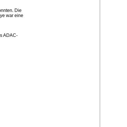
konnten. Die
lye war eine
des ADAC-