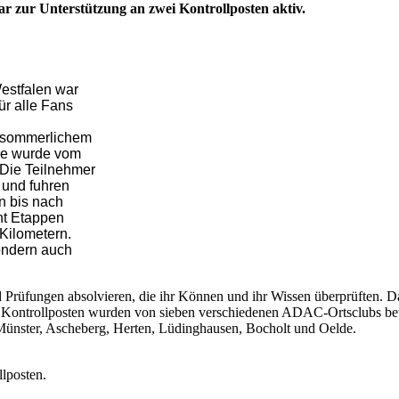
 zur Unterstützung an zwei Kontrollposten aktiv.
estfalen war
ür alle Fans
chsommerlichem
Sie wurde vom
 Die Teilnehmer
 und fuhren
n bis nach
ht Etappen
 Kilometern.
sondern auch
Prüfungen absolvieren, die ihr Können und ihr Wissen überprüften. D
Kontrollposten wurden von sieben verschiedenen ADAC-Ortsclubs betr
 Münster, Ascheberg, Herten, Lüdinghausen, Bocholt und Oelde.
lposten.