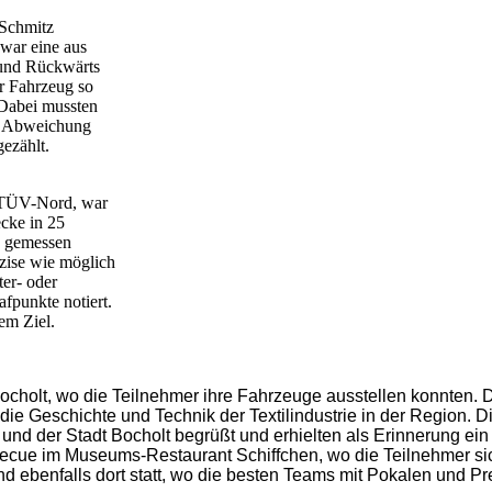
 Schmitz
war eine aus
und Rückwärts
r Fahrzeug so
 Dabei mussten
de Abweichung
ezählt.
 TÜV-Nord, war
ecke in 25
n gemessen
zise wie möglich
ter- oder
fpunkte notiert.
em Ziel.
Bocholt, wo die Teilnehmer ihre Fahrzeuge ausstellen konnten
 die Geschichte und Technik der Textilindustrie in der Region. 
 und der Stadt Bocholt begrüßt und erhielten als Erinnerung ei
becue im Museums-Restaurant Schiffchen, wo die Teilnehmer s
 ebenfalls dort statt, wo die besten Teams mit Pokalen und Pr