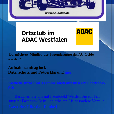
Du möchtest Mitglied der Jugendgruppe des AC-Oelde
werden?
Aufnahmeantrag incl.
Datenschutz und Fotoerklärung
hier.
Aktuelle Infos und Termine auch auf unserer Facebook-
Seite
Besuchen Sie uns auf Facebook! Werden Sie ein Fan
unserer Facebook Seite und erhalten Sie besondere Vorteile.
Lasst eine Like da. Danke !