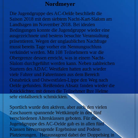
Nordmeyer
Die Jugendgruppe des AC-Oelde beschließt die
Saison 2018 mit dem siebtem Nacht-Kart-Slalom am
Landhagen im November 2018. Bei idealen
Bedingungen konnte die Jugendgruppe wieder eine
ausgezeichnete und bestens besuchte Veranstaltung
präsentieren. Wegen der unglaublichen Nachfrage
musst bereits Tage vorher ein Nennungsschluss
verkündet werden. Mit 108 Teilnehmern war die
Obergrenze dessen erreicht, was in einem Nacht-
Slalom durchgeführt werden kann. Neben zahlreichen
Startern des ADAC Westfalen hatten auch wieder
viele Fahrer und Fahrerinnen aus dem Bereich
Osnabrück und Ostwestfalen-Lippe den Weg nach
Oelde gefunden. Reißenden Absatz fanden wieder die
Knicklichter, mit denen die Teilnehmer Ihre Helme
sehr einfallsreich schmückten.
Sportlich wurde den aktiven, aber auch den vielen
Zuschauern spannende Wettkämpfe in den fünf
verschiedenen Altersklassen geboten. Für die
Jugendgruppe des AC-Oelde gab es in allen fünf
Klassen hervorragende Ergebnisse und Podest-
Platzierungen. Herausragend dabei der Doppelsieg in