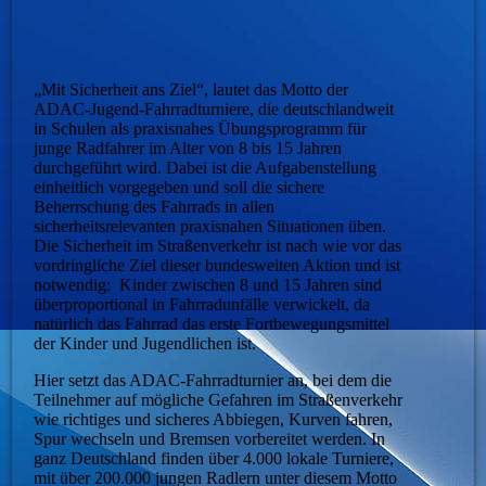
„Mit Sicherheit ans Ziel“, lautet das Motto der
ADAC-Jugend-Fahrradturniere, die deutschlandweit
in Schulen als praxisnahes Übungsprogramm für
junge Radfahrer im Alter von 8 bis 15 Jahren
durchgeführt wird. Dabei ist die Aufgabenstellung
einheitlich vorgegeben und soll die sichere
Beherrschung des Fahrrads in allen
sicherheitsrelevanten praxisnahen Situationen üben.
Die Sicherheit im Straßenverkehr ist nach wie vor das
vordringliche Ziel dieser bundesweiten Aktion und ist
notwendig: Kinder zwischen 8 und 15 Jahren sind
überproportional in Fahrradunfälle verwickelt, da
natürlich das Fahrrad das erste Fortbewegungsmittel
der Kinder und Jugendlichen ist.
Hier setzt das ADAC-Fahrradturnier an, bei dem die
Teilnehmer auf mögliche Gefahren im Straßenverkehr
wie richtiges und sicheres Abbiegen, Kurven fahren,
Spur wechseln und Bremsen vorbereitet werden
.
In
ganz Deutschland finden über 4.000 lokale Turniere,
mit über 200.000 jungen Radlern unter diesem Motto