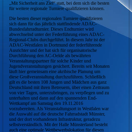
„Mit Sicherheit ans Ziel“ statt, bei dem sich die besten
für weitere regionale Turniere qualifizieren können.
Die besten dieser regionalen Turniere qualifizieren
sich dann für das jährlich stattfindende ADAC-
Bundesfahrradturnier. Dieses Endturnier wird
abwechselnd unter der Federführung eines ADAC-
Regional-Clubs durchgeführt. In diesem Jahr ist der
ADAC-Westfalen in Dortmund der federführende
Ausrichter und der hat sich für organisatorische
Durchführung den AC-Oelde als bewährten
Veranstaltungspartner für solche Kinder und
Jugendveranstaltungen gesichert. Bereits seit Monaten
läuft hier gemeinsam eine akribische Planung um
diese Großveranstaltung durchzuführen. Schließlich
gilt es die besten 108 Jungen und Mädchen aus ganz
Deutschland mit ihren Betreuern, über einen Zeitraum
von vier Tagen, unterzubringen, zu verpflegen und zu
unterhalten und dann auf den spannenden End-
Wettkampf am Samstag den 19.11.2016
vorzubereiten. Als Veranstaltungsort in Westfalen war
die Auswahl auf die deutsche Fahrradstadt Münster,
und der dort vorhandenen Infrastruktur, geradezu
selbstverständlich. Mit der Halle Münsterland besteht
auch eine optimale Wettbewerbslokation für diesen