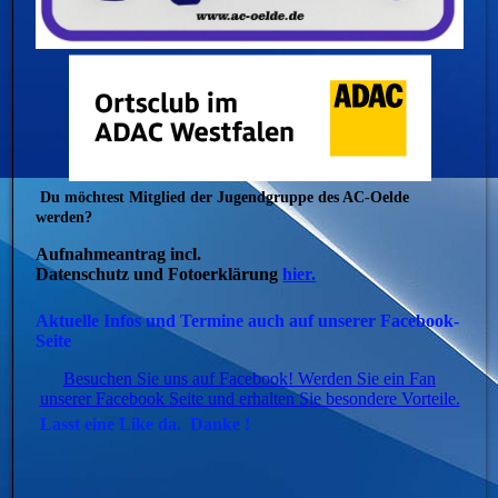
Du möchtest Mitglied der Jugendgruppe des AC-Oelde
werden?
Aufnahmeantrag incl.
Datenschutz und Fotoerklärung
hier.
Aktuelle Infos und Termine auch auf unserer Facebook-
Seite
Besuchen Sie uns auf Facebook! Werden Sie ein Fan
unserer Facebook Seite und erhalten Sie besondere Vorteile.
Lasst eine Like da. Danke !