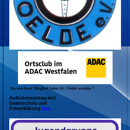
Du möchtest Mitglied beim
AC-Oelde werden ?
Aufnahmeantrag incl.
Datenschutz und
Fotoerklärung
hier.