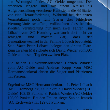
den Wertungslauf des AC Oelde umgebaut. Der
erheblich längere und mit einem Kreisel als
Aufgabenstellung versehene Kurs stellte die 43 Starter
vor eine Herausforderung. Während bei der ersten
Veranstaltung noch fünf Starter drei fehlerfreie
Wertungsläufe schafften, vollbrachten dies bei der
zweiten Veranstaltung nur noch zwei Fahrer. Tim
Löbach vom SC Homberg war auch dort nicht zu
schlagen und machte klar, dass der
Generationswechsel in der Familie Löbach bevorsteht.
Sein Vater Peter Löbach belegte den dritten Platz.
Zum zweiten Mal sicherte sich David Wieder vom AC
Oelde an diesem Tag den zweiten Platz.
Die beiden Clubverantwortlichen Carsten Winkler
vom AC Oelde und Andreas Kopp vom MSC
Hermannsdenkmal ehrten die Sieger und Platzierten
mit Preisen.
Ergebnisse MSC Hermannsdenkmal: 1. Peter Löbach
(MSC Homberg) 98,27 Punkte; 2. David Wieder (AC
Oelde) 103,18 Punkte; 3. Patrick Wieder (AC Oelde)
108,90 Punkte. Bei den Frauen siegte Sabine Jentsch
(AC Eschwege) mit 129,03 Punkten.