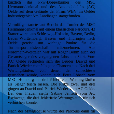
kürzlich das Pkw-Doppelturnier des MSC
Hermannsdenkmal und des Automobilclubs (AC)
Oelde auf dem Gelände der Firma WBV im Oelder
Industriegebiet Am Landhagen stattgefunden.
Vormittags startete laut Bericht das Turnier des MSC
Hermannsdenkmal auf einem klassischen Parcours. 43
Starter waren aus Schleswig-Holstein, Bayern, Berlin,
Baden-Württemberg, Hessen und Thüringen nach
Oelde gereist, um wichtige Punkte für die
Turniersportmeisterschaft mitzunehmen. Aus
Nordrhein-Westfalen war mit Roger Böhm auch der
Gesamtsieger des vergangenen Jahrs am Start. Vom
AC Oelde rechneten sich die Brüder Dawid und
Patrick Wieder ebenfalls gute Chancen aus. Nach drei
Wertungsläufen, von denen der schlechteste
gestrichen wurde, konnte sich Peter Löbach vom
MSC Homburg mit drei fehlerfreien Wertungsläufen
als Sieger feiern lassen. Die Plätze zwei und drei
gingen an Dawid und Patrick Wieder vom AC Oelde.
Bei den Frauen siegte Sabine Jentsch vom AC
Eschwege, die drei fehlerfreie Wertungsläufe für sich
verbuchen konnte.
Nach der Mittagspause wurde der Parcours dann für